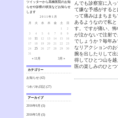
ツイッターから高橋医院のお知
んでも診察室に入っ
らせや診察の状況などお知らせ
て嫌な予感がすると
します
って痛みはまちまち
2011年1月
あるようなので私と
月
火
水
木
金
土
日
す。ですが痛い、怖
1
2
3
4
5
6
7
8
9
が泣かないで注射で
11
10
12
13
14
15
16
でしょうか？毎年み
17
18
19
20
21
22
23
なリアクションのお
25
24
26
27
28
29
30
腕を出したりして出
31
« 11月
3月 »
得してひとつ山を越
医の楽しみのひとつ
カテゴリー
お知らせ
(42)
つれづれ日記
(27)
アーカイブ
2016年6月
(1)
2016年5月
(1)