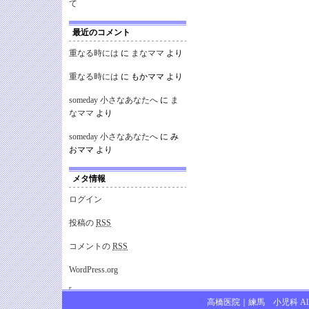
て
最近のコメント
重なる時には
に
まなママ
より
重なる時には
に
もかママ
より
someday 小さなあなたへ
に
ま
なママ
より
someday 小さなあなたへ
に
み
おママ
より
メタ情報
ログイン
投稿の
RSS
コメントの
RSS
WordPress.org
高橋医院｜練馬 小児科 All Ri