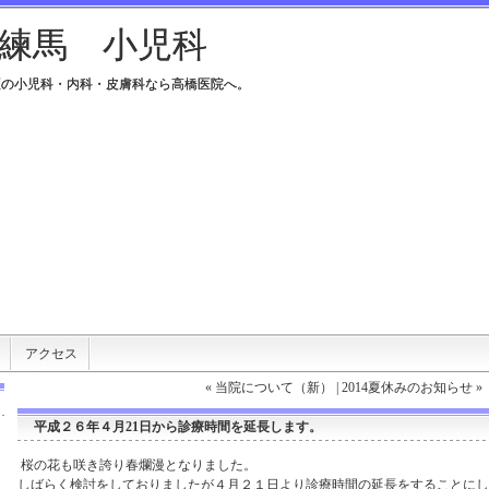
練馬 小児科
練馬 小児科
区の小児科・内科・皮膚科なら高橋医院へ。
区の小児科・内科・皮膚科なら高橋医院へ。
アクセス
«
当院について（新）
|
2014夏休みのお知らせ
»
平成２６年４月21日から診療時間を延長します。
桜の花も咲き誇り春爛漫となりました。
しばらく検討をしておりましたが４月２１日より診療時間の延長をすることにし