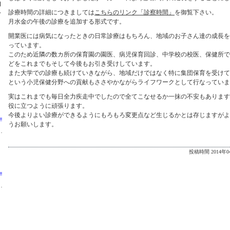
知
診療時間の詳細につきましては
こちらのリンク「診察時間」
を御覧下さい。
せ
月水金の午後の診療を追加する形式です。
開業医には病気になったときの日常診療はもちろん、地域のお子さん達の成長を
っています。
このため近隣の数カ所の保育園の園医、病児保育回診、中学校の校医、保健所で
どをこれまでもそして今後もお引き受けしています。
また大学での診療も続けていきながら、地域だけではなく特に集団保育を受けて
という小児保健分野への貢献もささやかながらライフワークとして行なっていま
実はこれまでも毎日全力疾走中でしたので全てこなせるか一抹の不安もあります
役に立つように頑張ります。
今後よりよい診療ができるようにもろもろ変更点など生じるかとは存じますがよ
うお願いします。
投稿時間 2014年04